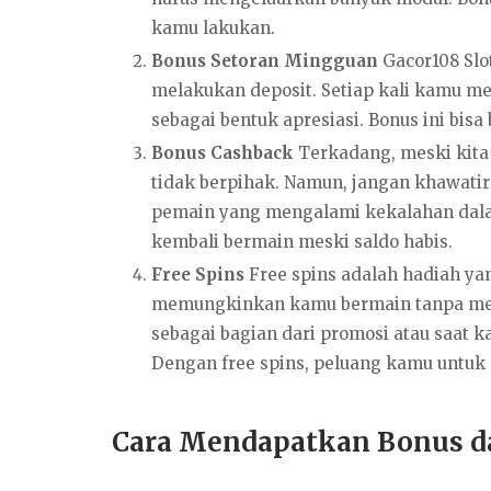
kamu lakukan.
Bonus Setoran Mingguan
Gacor108 Slo
melakukan deposit. Setiap kali kamu m
sebagai bentuk apresiasi. Bonus ini bisa
Bonus Cashback
Terkadang, meski kita 
tidak berpihak. Namun, jangan khawatir
pemain yang mengalami kekalahan dal
kembali bermain meski saldo habis.
Free Spins
Free spins adalah hadiah yan
memungkinkan kamu bermain tanpa meng
sebagai bagian dari promosi atau saat k
Dengan free spins, peluang kamu untuk
Cara Mendapatkan Bonus dan