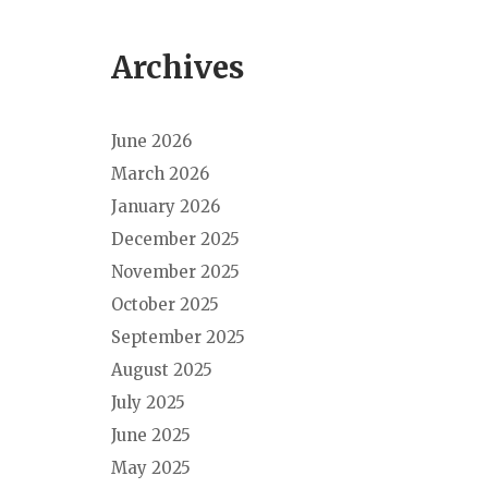
Archives
June 2026
March 2026
January 2026
December 2025
November 2025
October 2025
September 2025
August 2025
July 2025
June 2025
May 2025