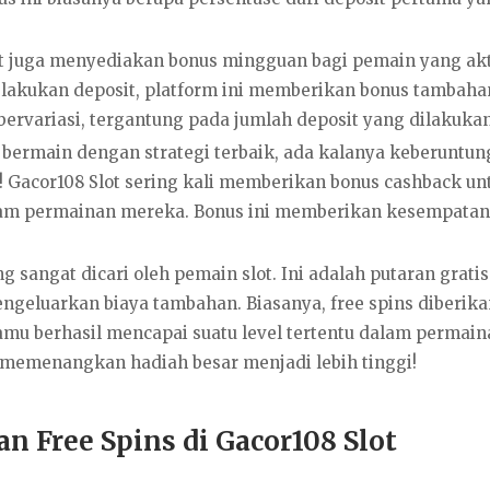
t juga menyediakan bonus mingguan bagi pemain yang akt
elakukan deposit, platform ini memberikan bonus tambaha
 bervariasi, tergantung pada jumlah deposit yang dilakukan
bermain dengan strategi terbaik, ada kalanya keberuntu
! Gacor108 Slot sering kali memberikan bonus cashback un
am permainan mereka. Bonus ini memberikan kesempatan
g sangat dicari oleh pemain slot. Ini adalah putaran grati
eluarkan biaya tambahan. Biasanya, free spins diberika
amu berhasil mencapai suatu level tertentu dalam permain
 memenangkan hadiah besar menjadi lebih tinggi!
 Free Spins di Gacor108 Slot