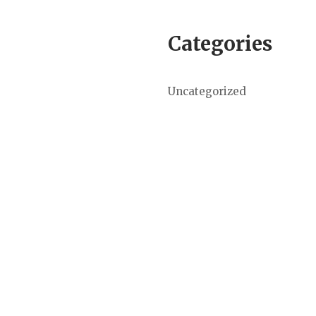
Categories
Uncategorized