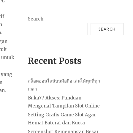
if
Search
n
SEARCH
.
ngan
tuk
 untuk
Recent Posts
s yang
สล็อตออนไลน์บนมือถือ เล่นได้ทุกที่ทุก
n
เวลา
an.
Buka77 Akses: Panduan
Mengenal Tampilan Slot Online
Setting Grafis Game Slot Agar
Hemat Baterai dan Kuota
Screenshot Kemenangan Besar