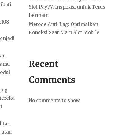
ikuti:
Slot Pay77: Inspirasi untuk Terus
Bermain
r108
Metode Anti-Lag: Optimalkan
Koneksi Saat Main Slot Mobile
enjadi
ya,
Recent
kamu
odal
Comments
ang
mereka
No comments to show.
t
itas.
 atau