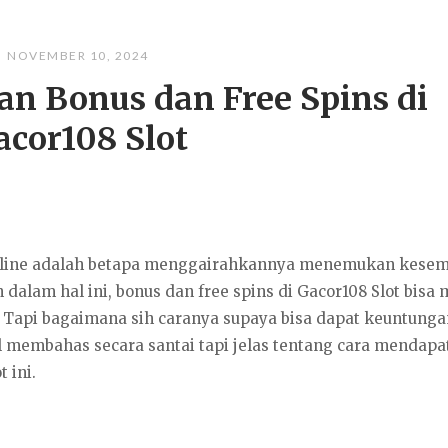
NOVEMBER 10, 2024
n Bonus dan Free Spins di
acor108 Slot
 online adalah betapa menggairahkannya menemukan kese
alam hal ini, bonus dan free spins di Gacor108 Slot bisa 
Tapi bagaimana sih caranya supaya bisa dapat keuntunga
kal membahas secara santai tapi jelas tentang cara mendap
 ini.