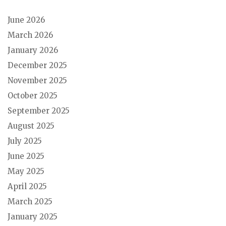
June 2026
March 2026
January 2026
December 2025
November 2025
October 2025
September 2025
August 2025
July 2025
June 2025
May 2025
April 2025
March 2025
January 2025