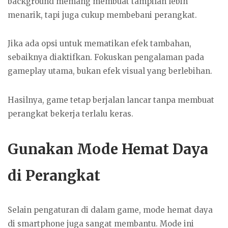
background memang membuat tampilan lebih
menarik, tapi juga cukup membebani perangkat.
Jika ada opsi untuk mematikan efek tambahan,
sebaiknya diaktifkan. Fokuskan pengalaman pada
gameplay utama, bukan efek visual yang berlebihan.
Hasilnya, game tetap berjalan lancar tanpa membuat
perangkat bekerja terlalu keras.
Gunakan Mode Hemat Daya
di Perangkat
Selain pengaturan di dalam game, mode hemat daya
di smartphone juga sangat membantu. Mode ini