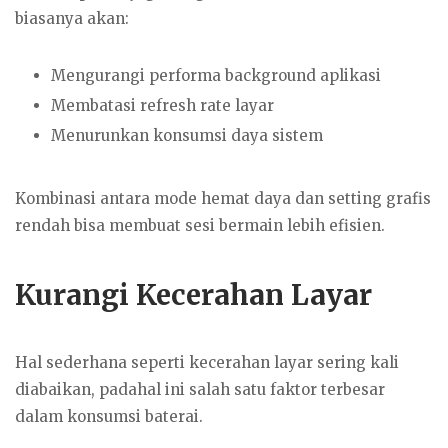
biasanya akan:
Mengurangi performa background aplikasi
Membatasi refresh rate layar
Menurunkan konsumsi daya sistem
Kombinasi antara mode hemat daya dan setting grafis
rendah bisa membuat sesi bermain lebih efisien.
Kurangi Kecerahan Layar
Hal sederhana seperti kecerahan layar sering kali
diabaikan, padahal ini salah satu faktor terbesar
dalam konsumsi baterai.