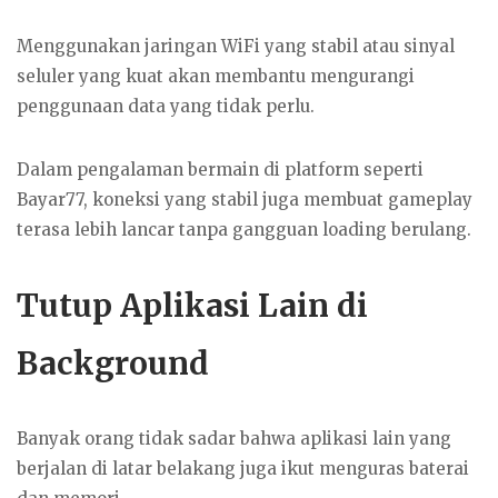
Menggunakan jaringan WiFi yang stabil atau sinyal
seluler yang kuat akan membantu mengurangi
penggunaan data yang tidak perlu.
Dalam pengalaman bermain di platform seperti
Bayar77
, koneksi yang stabil juga membuat gameplay
terasa lebih lancar tanpa gangguan loading berulang.
Tutup Aplikasi Lain di
Background
Banyak orang tidak sadar bahwa aplikasi lain yang
berjalan di latar belakang juga ikut menguras baterai