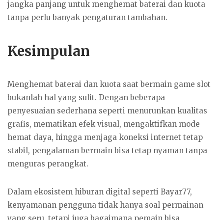
jangka panjang untuk menghemat baterai dan kuota
tanpa perlu banyak pengaturan tambahan.
Kesimpulan
Menghemat baterai dan kuota saat bermain game slot
bukanlah hal yang sulit. Dengan beberapa
penyesuaian sederhana seperti menurunkan kualitas
grafis, mematikan efek visual, mengaktifkan mode
hemat daya, hingga menjaga koneksi internet tetap
stabil, pengalaman bermain bisa tetap nyaman tanpa
menguras perangkat.
Dalam ekosistem hiburan digital seperti Bayar77,
kenyamanan pengguna tidak hanya soal permainan
yang seru, tetapi juga bagaimana pemain bisa