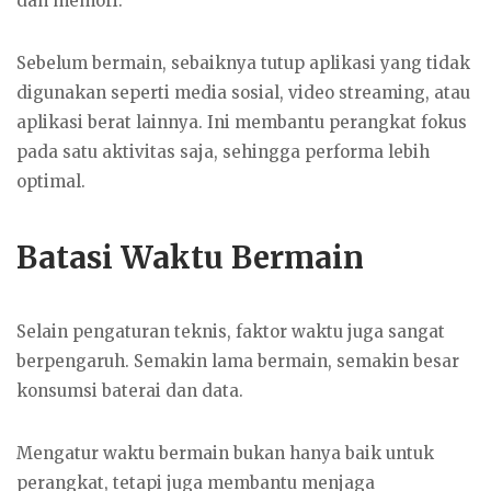
dan memori.
Sebelum bermain, sebaiknya tutup aplikasi yang tidak
digunakan seperti media sosial, video streaming, atau
aplikasi berat lainnya. Ini membantu perangkat fokus
pada satu aktivitas saja, sehingga performa lebih
optimal.
Batasi Waktu Bermain
Selain pengaturan teknis, faktor waktu juga sangat
berpengaruh. Semakin lama bermain, semakin besar
konsumsi baterai dan data.
Mengatur waktu bermain bukan hanya baik untuk
perangkat, tetapi juga membantu menjaga