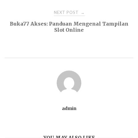
NEXT POST
→
Buka77 Akses: Panduan Mengenal Tampilan
Slot Online
admin
YOU MAY ALSO LIKE