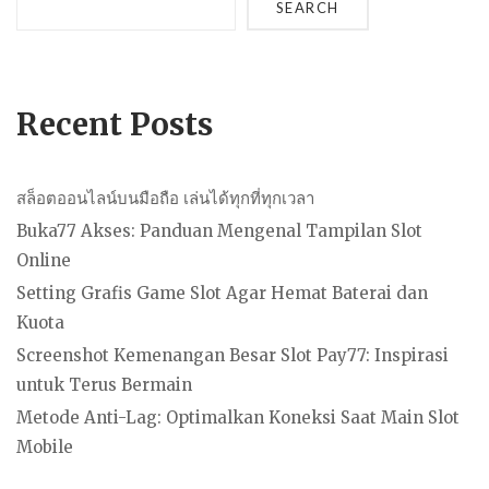
SEARCH
Recent Posts
สล็อตออนไลน์บนมือถือ เล่นได้ทุกที่ทุกเวลา
Buka77 Akses: Panduan Mengenal Tampilan Slot
Online
Setting Grafis Game Slot Agar Hemat Baterai dan
Kuota
Screenshot Kemenangan Besar Slot Pay77: Inspirasi
untuk Terus Bermain
Metode Anti-Lag: Optimalkan Koneksi Saat Main Slot
Mobile