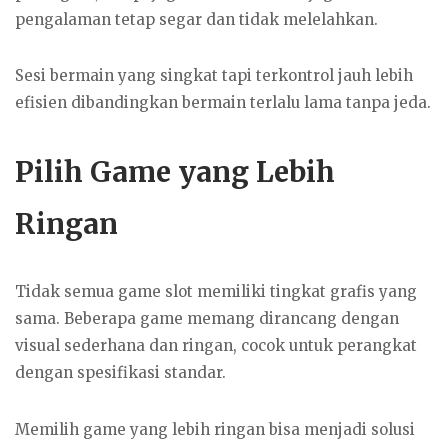
pengalaman tetap segar dan tidak melelahkan.
Sesi bermain yang singkat tapi terkontrol jauh lebih
efisien dibandingkan bermain terlalu lama tanpa jeda.
Pilih Game yang Lebih
Ringan
Tidak semua game slot memiliki tingkat grafis yang
sama. Beberapa game memang dirancang dengan
visual sederhana dan ringan, cocok untuk perangkat
dengan spesifikasi standar.
Memilih game yang lebih ringan bisa menjadi solusi