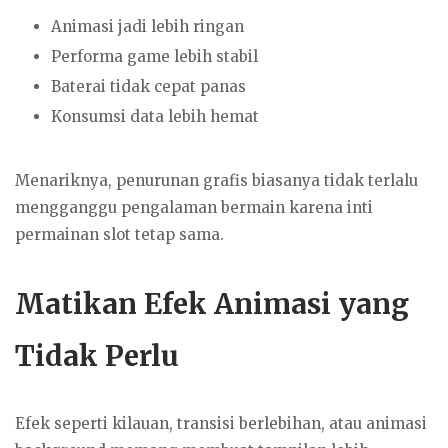
Animasi jadi lebih ringan
Performa game lebih stabil
Baterai tidak cepat panas
Konsumsi data lebih hemat
Menariknya, penurunan grafis biasanya tidak terlalu
mengganggu pengalaman bermain karena inti
permainan slot tetap sama.
Matikan Efek Animasi yang
Tidak Perlu
Efek seperti kilauan, transisi berlebihan, atau animasi