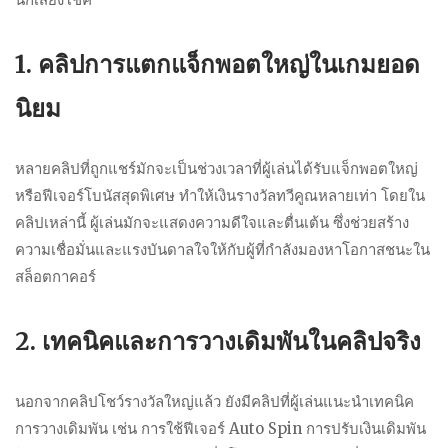
1. คลิปการแตกแจ็กพอตใหญ่ในเกมยอด
นิยม
หลายคลิปที่ถูกแชร์มักจะเป็นช่วงเวลาที่ผู้เล่นได้รับแจ็กพอตใหญ่
หรือฟีเจอร์โบนัสสุดพิเศษ ทำให้เงินรางวัลทวีคูณหลายเท่า โดยใน
คลิปเหล่านี้ ผู้เล่นมักจะแสดงความดีใจและตื่นเต้น ซึ่งช่วยสร้าง
ความเชื่อมั่นและแรงบันดาลใจให้กับผู้ที่กำลังมองหาโอกาสชนะใน
สล็อตกาคอร์
2. เทคนิคและการวางเดิมพันในคลิปจริง
นอกจากคลิปโชว์รางวัลใหญ่แล้ว ยังมีคลิปที่ผู้เล่นแนะนำเทคนิค
การวางเดิมพัน เช่น การใช้ฟีเจอร์ Auto Spin การปรับเงินเดิมพัน