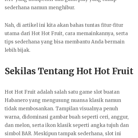
sederhana namun menghibur.
Nah, di artikel ini kita akan bahas tuntas fitur-fitur
utama dari Hot Hot Fruit, cara memainkannya, serta
tips sederhana yang bisa membantu Anda bermain
lebih bijak.
Sekilas Tentang Hot Hot Fruit
Hot Hot Fruit adalah salah satu game slot buatan
Habanero yang mengusung nuansa klasik namun
tidak membosankan. Tampilan visualnya penuh
warna, didominasi gambar buah seperti ceri, anggur,
dan melon, serta ikon klasik seperti angka tujuh dan
simbol BAR. Meskipun tampak sederhana, slot ini