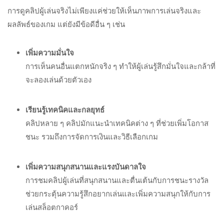
การดูคลิปผู้เล่นจริงไม่เพียงแค่ช่วยให้เห็นภาพการเล่นจริงและ
ผลลัพธ์ของเกม แต่ยังมีข้อดีอื่น ๆ เช่น
เพิ่มความมั่นใจ
การเห็นคนอื่นแตกหนักจริง ๆ ทำให้ผู้เล่นรู้สึกมั่นใจและกล้าที่
จะลองเล่นด้วยตัวเอง
เรียนรู้เทคนิคและกลยุทธ์
คลิปหลาย ๆ คลิปมักแนะนำเทคนิคต่าง ๆ ที่ช่วยเพิ่มโอกาส
ชนะ รวมถึงการจัดการเงินและวิธีเลือกเกม
เพิ่มความสนุกสนานและแรงบันดาลใจ
การชมคลิปผู้เล่นที่สนุกสนานและตื่นเต้นกับการชนะรางวัล
ช่วยกระตุ้นความรู้สึกอยากเล่นและเพิ่มความสนุกให้กับการ
เล่นสล็อตกาคอร์