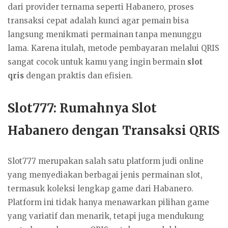
dari provider ternama seperti Habanero, proses
transaksi cepat adalah kunci agar pemain bisa
langsung menikmati permainan tanpa menunggu
lama. Karena itulah, metode pembayaran melalui QRIS
sangat cocok untuk kamu yang ingin bermain
slot
qris
dengan praktis dan efisien.
Slot777: Rumahnya Slot
Habanero dengan Transaksi QRIS
Slot777 merupakan salah satu platform judi online
yang menyediakan berbagai jenis permainan slot,
termasuk koleksi lengkap game dari Habanero.
Platform ini tidak hanya menawarkan pilihan game
yang variatif dan menarik, tetapi juga mendukung