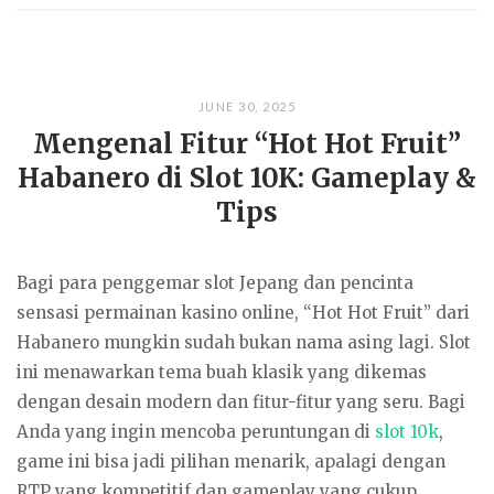
JUNE 30, 2025
Mengenal Fitur “Hot Hot Fruit”
Habanero di Slot 10K: Gameplay &
Tips
Bagi para penggemar slot Jepang dan pencinta
sensasi permainan kasino online, “Hot Hot Fruit” dari
Habanero mungkin sudah bukan nama asing lagi. Slot
ini menawarkan tema buah klasik yang dikemas
dengan desain modern dan fitur-fitur yang seru. Bagi
Anda yang ingin mencoba peruntungan di
slot 10k
,
game ini bisa jadi pilihan menarik, apalagi dengan
RTP yang kompetitif dan gameplay yang cukup