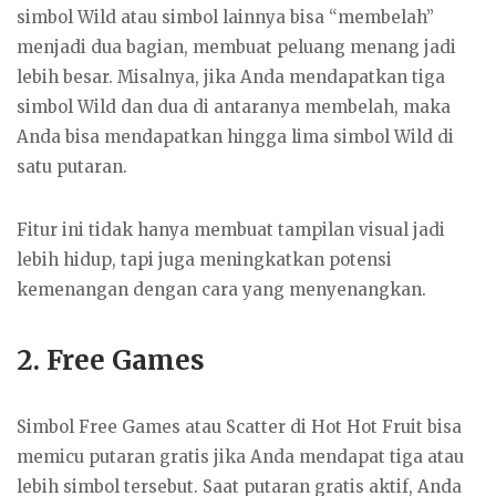
simbol Wild atau simbol lainnya bisa “membelah”
menjadi dua bagian, membuat peluang menang jadi
lebih besar. Misalnya, jika Anda mendapatkan tiga
simbol Wild dan dua di antaranya membelah, maka
Anda bisa mendapatkan hingga lima simbol Wild di
satu putaran.
Fitur ini tidak hanya membuat tampilan visual jadi
lebih hidup, tapi juga meningkatkan potensi
kemenangan dengan cara yang menyenangkan.
2. Free Games
Simbol Free Games atau Scatter di Hot Hot Fruit bisa
memicu putaran gratis jika Anda mendapat tiga atau
lebih simbol tersebut. Saat putaran gratis aktif, Anda