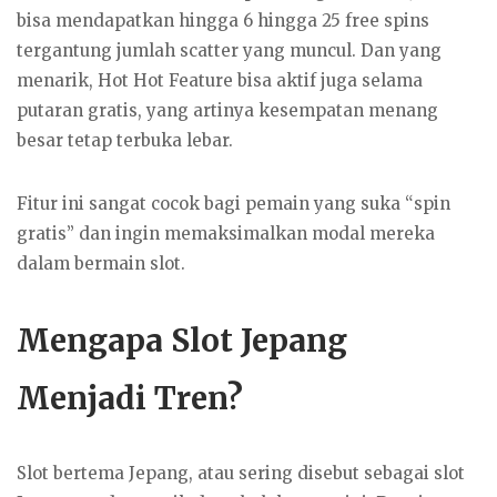
bisa mendapatkan hingga 6 hingga 25 free spins
tergantung jumlah scatter yang muncul. Dan yang
menarik, Hot Hot Feature bisa aktif juga selama
putaran gratis, yang artinya kesempatan menang
besar tetap terbuka lebar.
Fitur ini sangat cocok bagi pemain yang suka “spin
gratis” dan ingin memaksimalkan modal mereka
dalam bermain slot.
Mengapa Slot Jepang
Menjadi Tren?
Slot bertema Jepang, atau sering disebut sebagai slot