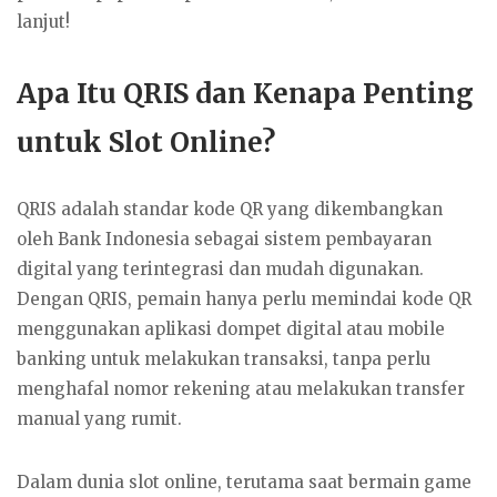
lanjut!
Apa Itu QRIS dan Kenapa Penting
untuk Slot Online?
QRIS adalah standar kode QR yang dikembangkan
oleh Bank Indonesia sebagai sistem pembayaran
digital yang terintegrasi dan mudah digunakan.
Dengan QRIS, pemain hanya perlu memindai kode QR
menggunakan aplikasi dompet digital atau mobile
banking untuk melakukan transaksi, tanpa perlu
menghafal nomor rekening atau melakukan transfer
manual yang rumit.
Dalam dunia slot online, terutama saat bermain game