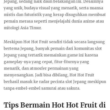
Jepang, sedang naik daun belakangan ini. Desainnya
yang unik, budaya visual yang menarik, serta nuansa
mistis dan futuristik yang kerap disuguhkan membuat
pemain merasa seperti menjelajahi dunia anime atau
mitologi Asia Timur.
Meskipun Hot Hot Fruit sendiri tidak secara langsung
bertema Jepang, banyak pemain dari komunitas slot
Jepang yang tertarik memainkan game ini karena
gameplay-nya yang cepat, fitur-fiturnya yang
menarik, dan atmosfer permainan yang
menyenangkan. Jadi bisa dibilang, Hot Hot Fruit
berhasil masuk ke radar pecinta slot Jepang meskipun
tanpa embel-embel samurai atau sakura.
Tips Bermain Hot Hot Fruit di