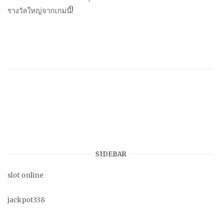
รางวัลใหญ่จากเกมนี้!
SIDEBAR
slot online
jackpot338