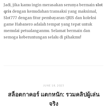
Jadi, jika kamu ingin merasakan serunya bermain
slot
qris
dengan kemudahan transaksi yang maksimal,
Slot777 dengan fitur pembayaran QRIS dan koleksi
game Habanero adalah tempat yang tepat untuk
memulai petualanganmu. Selamat bermain dan
semoga keberuntungan selalu di pihakmu!
JUNE 18, 2025
สล็อตกาคอร์ แตกหนัก: รวมคลิปผู้เล่น
จริง