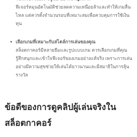
ฟีเจอร์หมุนอัตโนมัติช่วยลดความเหนื่อยล้าและทำให้เกมลื่น
ไหล แต่ควรตั้งจำนวนรอบที่เหมาะสมเพื่อควบคุมการใช้เงิน
ทุน
เลือกเกมที่เหมาะกับสไตล์การเล่นของคุณ
สล็อตกาคอร์มีหลายธีมและรูปแบบเกม ควรเลือกเกมที่คุณ
รู้สึกสนุกและเข้าใจฟีเจอร์ของเกมอย่างแท้จริง เพราะการเล่น
อย่างมีความสุขช่วยให้เล่นได้ยาวนานและมีสมาธิในการลุ้น
รางวัล
ข้อดีของการดูคลิปผู้เล่นจริงใน
สล็อตกาคอร์