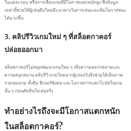
ในแต่ละรอบ หรือการเลือกเกมที่มีโอกาสแตกหนักสูง ซึ่งข้อมูล
เหล่านี้ช่วยให้ผู้เล่นมือใหม่มีแนวทางในการเล่นและเพิ่มโอกาสชนะ
ได้มากขึ้น
3. คลิปรีวิวเกมใหม่ ๆ ที่สล็อตกาคอร์
ปล่อยออกมา
สล็อตกาคอร์ไม่หยุดพัฒนาเกมใหม่ ๆ เพื่อความหลากหลายและ
ความสนุกสนาน คลิปรีวิวเกมใหม่จากผู้เล่นจริงจึงช่วยให้เห็นภาพ
รวมของเกม ทั้งธีม ฟีเจอร์พิเศษ และโอกาสการแตกโบนัสในเกม
นั้น ๆ ก่อนตัดสินใจเล่นจริง
ทำอย่างไรถึงจะมีโอกาสแตกหนัก
ในสล็อตกาคอร์?