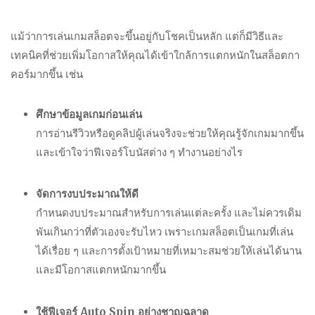
แม้ว่าการเล่นเกมสล็อตจะขึ้นอยู่กับโชคเป็นหลัก แต่ก็มีวิธีและ
เทคนิคที่ช่วยเพิ่มโอกาสให้คุณได้เข้าใกล้การแตกหนักในสล็อตกา
คอร์มากขึ้น เช่น
ศึกษาข้อมูลเกมก่อนเล่น
การอ่านรีวิวหรือดูคลิปผู้เล่นจริงจะช่วยให้คุณรู้จักเกมมากขึ้น
และเข้าใจว่าฟีเจอร์โบนัสต่าง ๆ ทำงานอย่างไร
จัดการงบประมาณให้ดี
กำหนดงบประมาณสำหรับการเล่นแต่ละครั้ง และไม่ควรเดิม
พันเกินกว่าที่ตัวเองจะรับไหว เพราะเกมสล็อตเป็นเกมที่เล่น
ได้เรื่อย ๆ และการตั้งเป้าหมายที่เหมาะสมช่วยให้เล่นได้นาน
และมีโอกาสแตกหนักมากขึ้น
ใช้ฟีเจอร์ Auto Spin อย่างชาญฉลาด