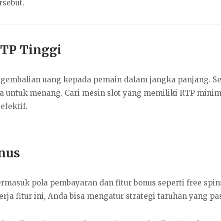
sebut.
RTP Tinggi
pengembalian uang kepada pemain dalam jangka panjang. 
a untuk menang. Cari mesin slot yang memiliki RTP mini
efektif.
onus
termasuk pola pembayaran dan fitur bonus seperti free spin
ja fitur ini, Anda bisa mengatur strategi taruhan yang pa