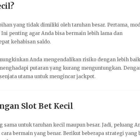
cil?
ihan yang tidak dimiliki oleh taruhan besar. Pertama, mo
 Ini penting agar Anda bisa bermain lebih lama dan
pat kehabisan saldo.
ngkinkan Anda mengendalikan risiko dengan lebih baik
at menghadapi putaran yang kurang menguntungkan. Denga
 senjata utama untuk mengincar jackpot.
gan Slot Bet Kecil
 sama untuk taruhan kecil maupun besar. Jadi, peluang A
cara bermain yang benar. Berikut beberapa strategi yang 