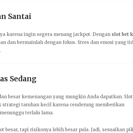
n Santai
ya karena ingin segera menang jackpot. Dengan
slot bet 
ran dan bermainlah dengan fokus. Stres dan emosi yang ti
.
itas Sedang
g dan besar kemenangan yang mungkin Anda dapatkan. Slot
uk strategi taruhan kecil karena cenderung memberikan
menunggu terlalu lama.
 besar, tapi risikonya lebih besar pula. Jadi, sesuaikan pi