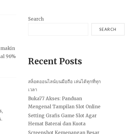
Search
SEARCH
Semakin
mal 96%
Recent Posts
สล็อตออนไลน์บนมือถือ เล่นได้ทุกที่ทุก
เวลา
Buka77 Akses: Panduan
Mengenal Tampilan Slot Online
s,
Setting Grafis Game Slot Agar
s.
Hemat Baterai dan Kuota
Screenshot Kemenangan Besar