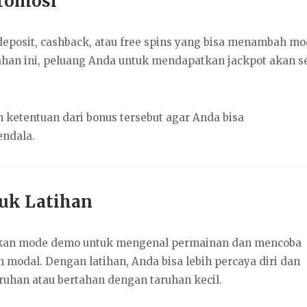
romosi
deposit, cashback, atau free spins yang bisa menambah mo
ahan ini, peluang Anda untuk mendapatkan jackpot akan 
 ketentuan dari bonus tersebut agar Anda bisa
ndala.
uk Latihan
tkan mode demo untuk mengenal permainan dan mencoba
n modal. Dengan latihan, Anda bisa lebih percaya diri dan
uhan atau bertahan dengan taruhan kecil.