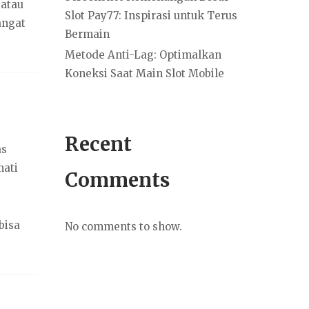
 atau
Slot Pay77: Inspirasi untuk Terus
angat
Bermain
Metode Anti-Lag: Optimalkan
Koneksi Saat Main Slot Mobile
Recent
as
mati
Comments
bisa
No comments to show.