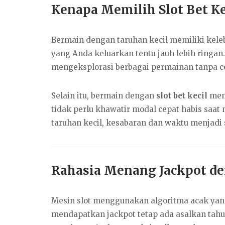
Kenapa Memilih Slot Bet Ke
Bermain dengan taruhan kecil memiliki keleb
yang Anda keluarkan tentu jauh lebih ringan.
mengeksplorasi berbagai permainan tanpa ce
Selain itu, bermain dengan
slot bet kecil
memu
tidak perlu khawatir modal cepat habis sa
taruhan kecil, kesabaran dan waktu menjadi
Rahasia Menang Jackpot den
Mesin slot menggunakan algoritma acak yang
mendapatkan jackpot tetap ada asalkan tahu 