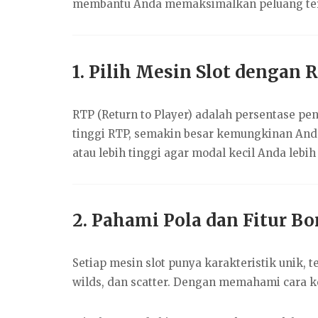
membantu Anda memaksimalkan peluang ter
1. Pilih Mesin Slot dengan 
RTP (Return to Player) adalah persentase 
tinggi RTP, semakin besar kemungkinan And
atau lebih tinggi agar modal kecil Anda lebih 
2. Pahami Pola dan Fitur B
Setiap mesin slot punya karakteristik unik, 
wilds, dan scatter. Dengan memahami cara ker