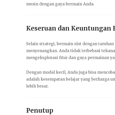
mesin dengan gaya bermain Anda.
Keseruan dan Keuntungan B
Selain strategi, bermain slot dengan taruha
menyenangkan. Anda tidak terbebani tekanan
mengeksplorasi fitur dan gaya permainan ya
Dengan modal kecil, Anda juga bisa mencoba b
adalah kesempatan belajar yang berharga un
lebih besar.
Penutup