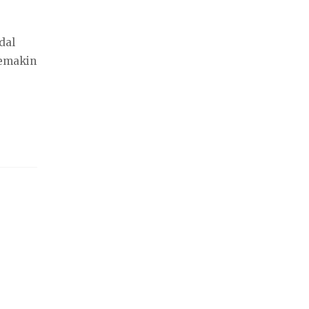
dal
semakin