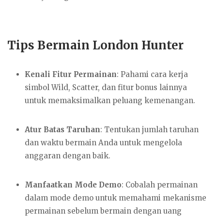
Tips Bermain London Hunter
Kenali Fitur Permainan
: Pahami cara kerja
simbol Wild, Scatter, dan fitur bonus lainnya
untuk memaksimalkan peluang kemenangan.
Atur Batas Taruhan
: Tentukan jumlah taruhan
dan waktu bermain Anda untuk mengelola
anggaran dengan baik.
Manfaatkan Mode Demo
: Cobalah permainan
dalam mode demo untuk memahami mekanisme
permainan sebelum bermain dengan uang