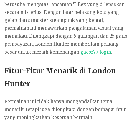
berusaha mengatasi ancaman T-Rex yang dilepaskan
secara misterius. Dengan latar belakang kota yang
gelap dan atmosfer steampunk yang kental,
permainan ini menawarkan pengalaman visual yang
memukau. Dilengkapi dengan 5 gulungan dan 25 garis
pembayaran, London Hunter memberikan peluang
besar untuk meraih kemenangan
gacor77 login
.
Fitur-Fitur Menarik di London
Hunter
Permainan ini tidak hanya mengandalkan tema
menarik, tetapi juga dilengkapi dengan berbagai fitur
yang meningkatkan keseruan bermain: