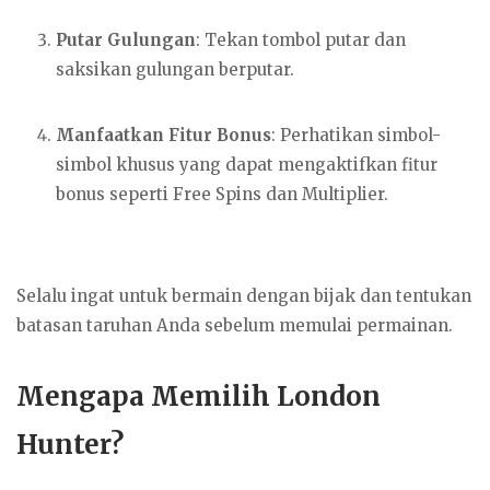
Putar Gulungan
: Tekan tombol putar dan
saksikan gulungan berputar.
Manfaatkan Fitur Bonus
: Perhatikan simbol-
simbol khusus yang dapat mengaktifkan fitur
bonus seperti Free Spins dan Multiplier.
Selalu ingat untuk bermain dengan bijak dan tentukan
batasan taruhan Anda sebelum memulai permainan.
Mengapa Memilih London
Hunter?