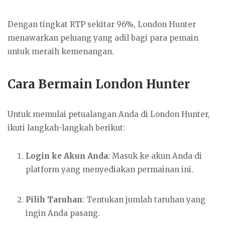
Dengan tingkat RTP sekitar 96%, London Hunter
menawarkan peluang yang adil bagi para pemain
untuk meraih kemenangan.
Cara Bermain London Hunter
Untuk memulai petualangan Anda di London Hunter,
ikuti langkah-langkah berikut:
Login ke Akun Anda
: Masuk ke akun Anda di
platform yang menyediakan permainan ini.
Pilih Taruhan
: Tentukan jumlah taruhan yang
ingin Anda pasang.