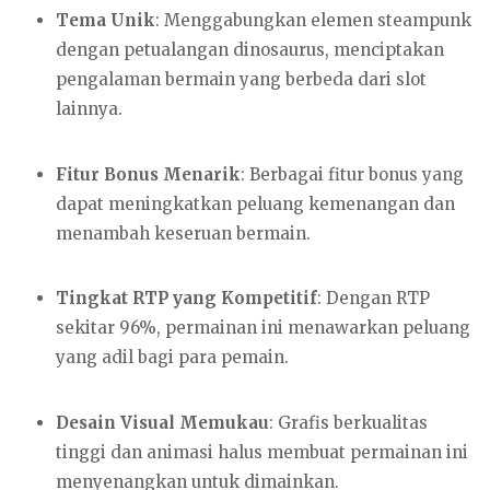
Tema Unik
: Menggabungkan elemen steampunk
dengan petualangan dinosaurus, menciptakan
pengalaman bermain yang berbeda dari slot
lainnya.
Fitur Bonus Menarik
: Berbagai fitur bonus yang
dapat meningkatkan peluang kemenangan dan
menambah keseruan bermain.
Tingkat RTP yang Kompetitif
: Dengan RTP
sekitar 96%, permainan ini menawarkan peluang
yang adil bagi para pemain.
Desain Visual Memukau
: Grafis berkualitas
tinggi dan animasi halus membuat permainan ini
menyenangkan untuk dimainkan.