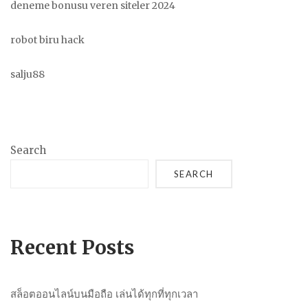
deneme bonusu veren siteler 2024
robot biru hack
salju88
Search
SEARCH
Recent Posts
สล็อตออนไลน์บนมือถือ เล่นได้ทุกที่ทุกเวลา