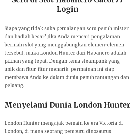
Login
Siapa yang tidak suka petualangan seru penuh misteri
dan hadiah besar? Jika Anda mencari pengalaman
bermain slot yang menggabungkan elemen-elemen
tersebut, maka London Hunter dari Habanero adalah
pilihan yang tepat. Dengan tema steampunk yang
unik dan fitur-fitur menarik, permainan ini siap
membawa Anda ke dalam dunia penuh tantangan dan
peluang.
Menyelami Dunia London Hunter
London Hunter mengajak pemain ke era Victoria di
London, di mana seorang pemburu dinosaurus