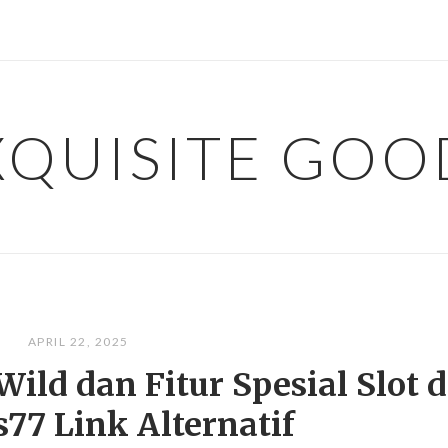
XQUISITE GOO
APRIL 22, 2025
ld dan Fitur Spesial Slot d
77 Link Alternatif