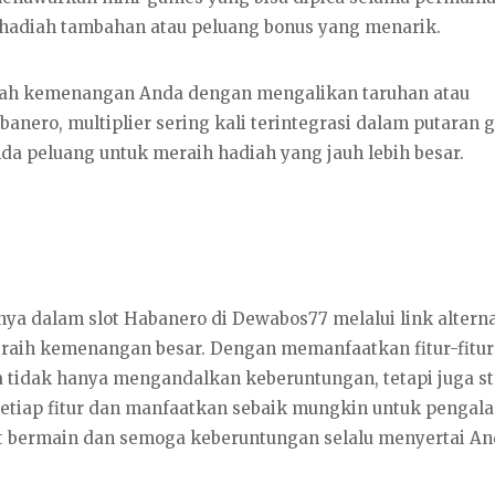
 hadiah tambahan atau peluang bonus yang menarik.
mlah kemenangan Anda dengan mengalikan taruhan atau
nero, multiplier sering kali terintegrasi dalam putaran g
da peluang untuk meraih hadiah yang jauh lebih besar.
nya dalam slot Habanero di Dewabos77 melalui link alterna
aih kemenangan besar. Dengan memanfaatkan fitur-fitur
da tidak hanya mengandalkan keberuntungan, tetapi juga st
setiap fitur dan manfaatkan sebaik mungkin untuk penga
 bermain dan semoga keberuntungan selalu menyertai An