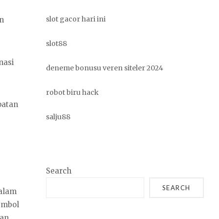
slot gacor hari ini
n
slot88
nasi
deneme bonusu veren siteler 2024
robot biru hack
patan
salju88
Search
SEARCH
dalam
simbol
uan