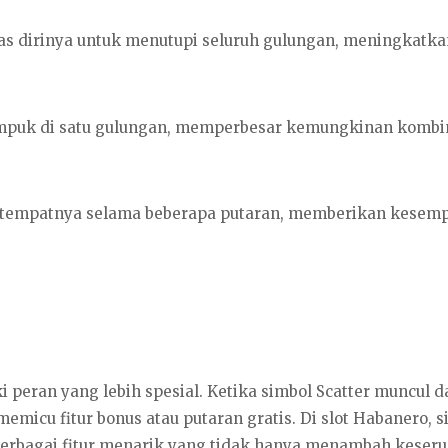
as dirinya untuk menutupi seluruh gulungan, meningkatka
umpuk di satu gulungan, memperbesar kemungkinan kombi
di tempatnya selama beberapa putaran, memberikan kesem
i peran yang lebih spesial. Ketika simbol Scatter muncul 
memicu fitur bonus atau putaran gratis. Di slot Habanero, 
berbagai fitur menarik yang tidak hanya menambah keser