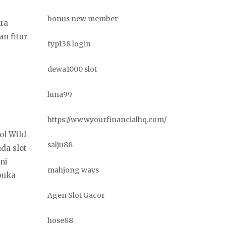
bonus new member
ra
n fitur
fyp138 login
dewa1000 slot
luna99
https://www.yourfinancialhq.com/
ol Wild
salju88
da slot
ni
mahjong ways
buka
Agen Slot Gacor
hose88