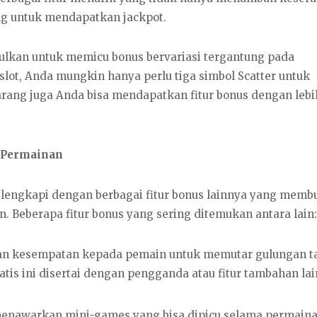
ng untuk mendapatkan jackpot.
ulkan untuk memicu bonus bervariasi tergantung pada
slot, Anda mungkin hanya perlu tiga simbol Scatter untuk
arang juga Anda bisa mendapatkan fitur bonus dengan lebi
 Permainan
 dilengkapi dengan berbagai fitur bonus lainnya yang memb
Beberapa fitur bonus yang sering ditemukan antara lain:
an kesempatan kepada pemain untuk memutar gulungan t
ratis ini disertai dengan pengganda atau fitur tambahan la
menawarkan mini-games yang bisa dipicu selama permaina