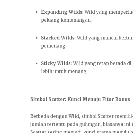
Expanding Wilds
: Wild yang memperlu
peluang kemenangan.
Stacked Wilds
: Wild yang muncul bert
pemenang.
Sticky Wilds
: Wild yang tetap berada 
lebih untuk menang.
Simbol Scatter: Kunci Menuju Fitur Bonus
Berbeda dengan Wild, simbol Scatter memilik
jumlah tertentu pada gulungan, biasanya ini 
Scatter sering menjadi kunci utama menuju 