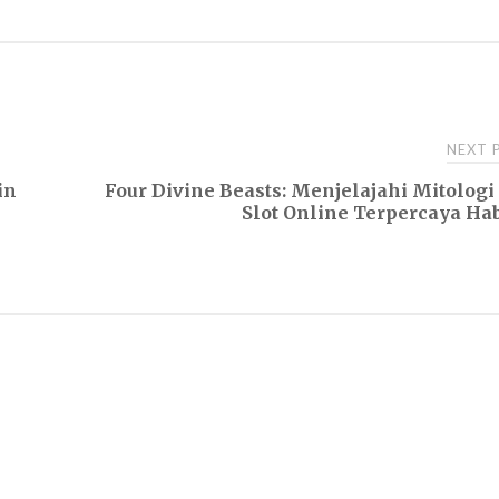
NEXT
in
Four Divine Beasts: Menjelajahi Mitolog
Slot Online Terpercaya Ha