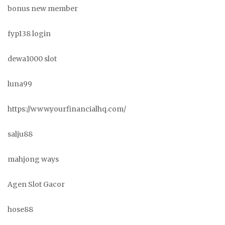
bonus new member
fyp138 login
dewa1000 slot
luna99
https://www.yourfinancialhq.com/
salju88
mahjong ways
Agen Slot Gacor
hose88