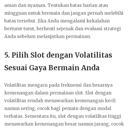
aman dan nyaman.
Tentukan batas harian atau
mingguan untuk bermain dan jangan pernah melebihi
batas tersebut.
Jika Anda mengalami kekalahan
berturut-turut, berhenti sejenak dan evaluasi strategi
Anda sebelum melanjutkan permainan.
5. Pilih Slot dengan Volatilitas
Sesuai Gaya Bermain Anda
Volatilitas mengacu pada frekuensi dan besarnya
kemenangan dalam permainan slot.
Slot dengan
volatilitas rendah menawarkan kemenangan kecil
namun sering, cocok bagi pemain dengan modal
terbatas.
Sementara itu, slot dengan volatilitas tinggi
menawarkan kemenangan besar namun jarang, cocok