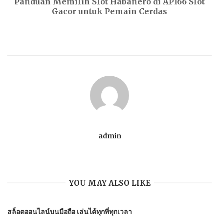
Panduan Memilih Slot Habanero di API66 Slot
Gacor untuk Pemain Cerdas
admin
YOU MAY ALSO LIKE
สล็อตออนไลน์บนมือถือ เล่นได้ทุกที่ทุกเวลา