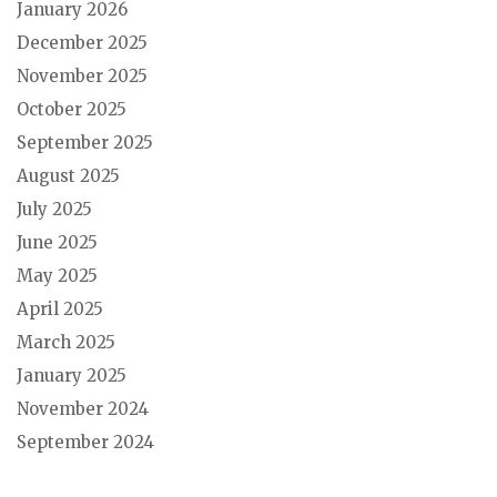
January 2026
December 2025
November 2025
October 2025
September 2025
August 2025
July 2025
June 2025
May 2025
April 2025
March 2025
January 2025
November 2024
September 2024