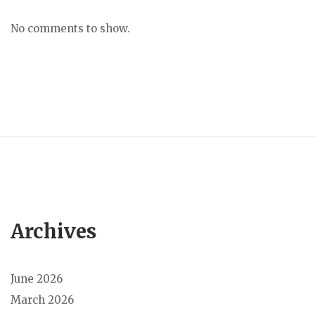
No comments to show.
Archives
June 2026
March 2026